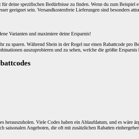
für deine spezifischen Bedürfnisse zu finden. Wenn du zum Beispiel ei
esser geeignet sein. Versandkostenfreie Lieferungen sind besonders attr
dene Varianten und maximiere deine Ersparnis!
 zu sparen. Während Shein in der Regel nur einen Rabattcode pro Best
binationen auszuprobieren und zu sehen, welche die größte Ersparnis b
abattcodes
s herauszuholen. Viele Codes haben ein Ablaufdatum, und es wäre ärger
ch saisonalen Angeboten, die oft mit zusätzlichen Rabatten einhergehen