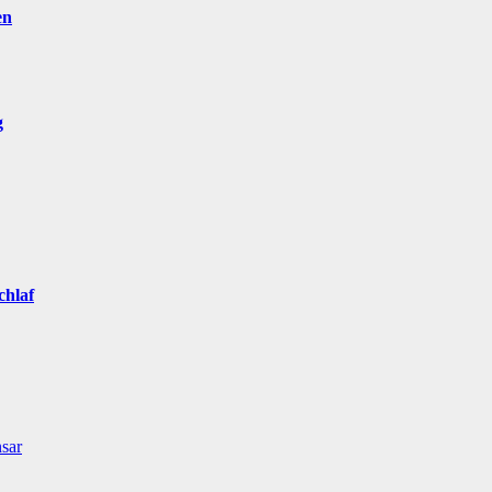
en
g
chlaf
sar